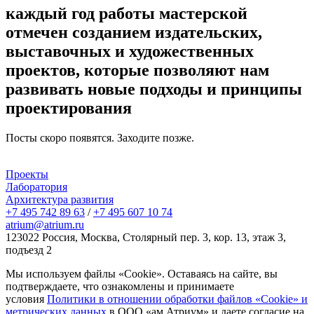
каждый
год
работы
мастерской
отмечен
созданием
издательских,
выставочных
и
художественных
проектов,
которые
позволяют
нам
развивать
новые
подходы
и
принципы
проектирования
Посты скоро появятся. Заходите позже.
Проекты
Лаборатория
Архитектура развития
+7 495 742 89 63
/
+7 495 607 10 74
atrium@atrium.ru
123022 Россия, Москва, Столярный пер. 3, кор. 13, этаж 3,
подъезд 2
Мы используем файлы «Cookie». Оставаясь на сайте, вы
подтверждаете, что ознакомлены и принимаете
условия
Политики в отношении обработки файлов «Cookie» и
метрических данных
в ООО «ам Атриум» и даете согласие на