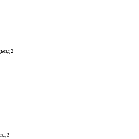
дъезд 2
езд 2