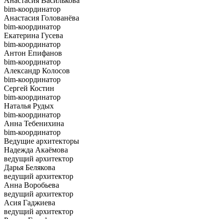
Анастасия Василькова
bim-координатор
Анастасия Голованёва
bim-координатор
Екатерина Гусева
bim-координатор
Антон Епифанов
bim-координатор
Александр Колосов
bim-координатор
Сергей Костин
bim-координатор
Наталья Рудых
bim-координатор
Анна Тебенихина
bim-координатор
Ведущие архитекторы
Надежда Акаёмова
ведущий архитектор
Дарья Белякова
ведущий архитектор
Анна Воробьева
ведущий архитектор
Асия Гаджиева
ведущий архитектор