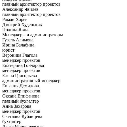
главный архитектор проектов
Александр Чвилёв
главный архитектор проектов
Роман Хорев
Дмитрий Худеньких
Полина Явна
Менеджеры и администраторы
Гузель Алимова
Ирина Балабина
юрист
Вероника Глагола
менеджер проектов
Екатерина Гончарова
менеджер проектов
Елена Григорьева
административный менеджер
Евгения Демидова
менеджер проектов
Оксана Епифанова
главный бухгалтер
Анна Захарова
менеджер проектов
Светлана Кубанцева
бухгалтер
Дарья Маркушевская