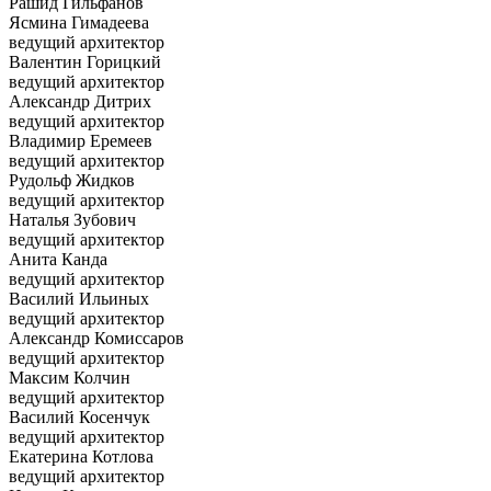
Рашид Гильфанов
Ясмина Гимадеева
ведущий архитектор
Валентин Горицкий
ведущий архитектор
Александр Дитрих
ведущий архитектор
Владимир Еремеев
ведущий архитектор
Рудольф Жидков
ведущий архитектор
Наталья Зубович
ведущий архитектор
Анита Канда
ведущий архитектор
Василий Ильиных
ведущий архитектор
Александр Комиссаров
ведущий архитектор
Максим Колчин
ведущий архитектор
Василий Косенчук
ведущий архитектор
Екатерина Котлова
ведущий архитектор