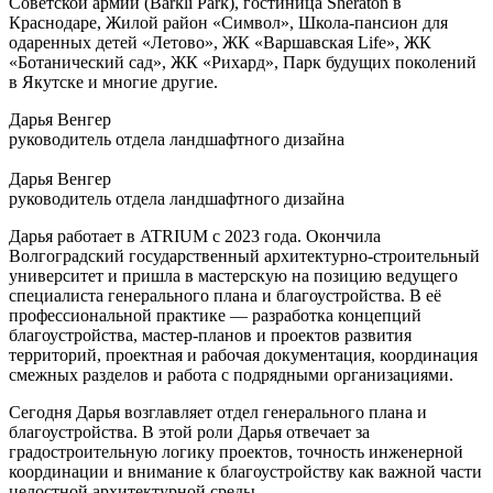
Советской армии (Barkli Park), гостиница Sheraton в
Краснодаре, Жилой район «Символ», Школа-пансион для
одаренных детей «Летово», ЖК «Варшавская Life», ЖК
«Ботанический сад», ЖК «Рихард», Парк будущих поколений
в Якутске и многие другие.
Дарья Венгер
руководитель отдела ландшафтного дизайна
Дарья Венгер
руководитель отдела ландшафтного дизайна
Дарья работает в ATRIUM с 2023 года. Окончила
Волгоградский государственный архитектурно-строительный
университет и пришла в мастерскую на позицию ведущего
специалиста генерального плана и благоустройства. В её
профессиональной практике — разработка концепций
благоустройства, мастер-планов и проектов развития
территорий, проектная и рабочая документация, координация
смежных разделов и работа с подрядными организациями.
Сегодня Дарья возглавляет отдел генерального плана и
благоустройства. В этой роли Дарья отвечает за
градостроительную логику проектов, точность инженерной
координации и внимание к благоустройству как важной части
целостной архитектурной среды.