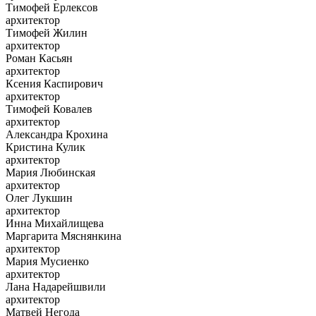
Тимофей Ерлексов
архитектор
Тимофей Жилин
архитектор
Роман Касьян
архитектор
Ксения Каспирович
архитектор
Тимофей Ковалев
архитектор
Александра Крохина
Кристина Кулик
архитектор
Мария Любинская
архитектор
Олег Лукшин
архитектор
Инна Михайлищева
Маргарита Мяснянкина
архитектор
Мария Мусиенко
архитектор
Лана Надарейшвили
архитектор
Матвей Негода