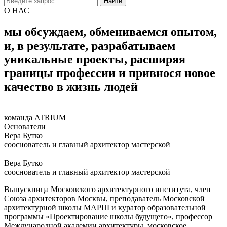
Найти
О НАС
мы
обсуждаем,
обмениваемся
опытом,
и,
в
результате,
разрабатываем
уникальные
проекты,
расширяя
границы
профессии
и
привнося
новое
качество
в
жизнь
людей
команда ATRIUM
Основатели
Вера Бутко
сооснователь и главный архитектор мастерской
Вера Бутко
сооснователь и главный архитектор мастерской
Выпускница Московского архитектурного института, член
Союза архитекторов Москвы, преподаватель Московской
архитектурной школы МАРШ и куратор образовательной
программы «Проектирование школы будущего», профессор
Международной академии архитектуры, московское