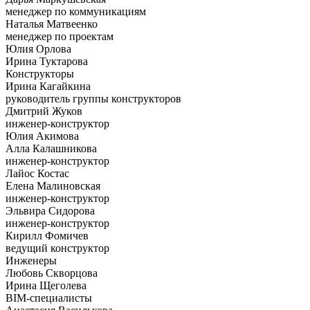
менеджер по коммуникациям
Наталья Матвеенко
менеджер по проектам
Юлия Орлова
Ирина Туктарова
Конструкторы
Ирина Кагайкина
руководитель группы конструкторов
Дмитрий Жуков
инженер-конструктор
Юлия Акимова
Алла Калашникова
инженер-конструктор
Лайос Костас
Елена Малиновская
инженер-конструктор
Эльвира Сидорова
инженер-конструктор
Кирилл Фомичев
ведущий конструктор
Инженеры
Любовь Скворцова
Ирина Щеголева
BIM-специалисты