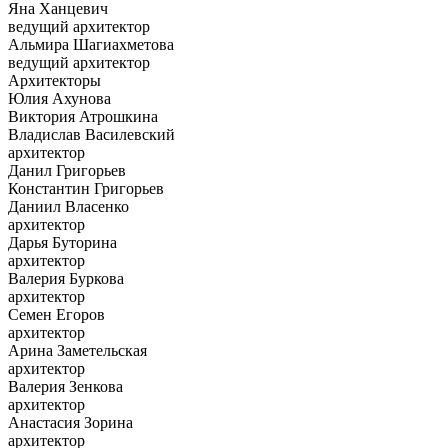
Яна Ханцевич
ведущий архитектор
Альмира Шагиахметова
ведущий архитектор
Архитекторы
Юлия Ахунова
Виктория Атрошкина
Владислав Василевский
архитектор
Данил Григорьев
Константин Григорьев
Даниил Власенко
архитектор
Дарья Буторина
архитектор
Валерия Буркова
архитектор
Семен Егоров
архитектор
Арина Заметельская
архитектор
Валерия Зенкова
архитектор
Анастасия Зорина
архитектор