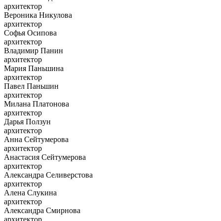
архитектор
Вероника Никулова
архитектор
Софья Осипова
архитектор
Владимир Панин
архитектор
Мария Паньшина
архитектор
Павел Паньшин
архитектор
Милана Платонова
архитектор
Дарья Ползун
архитектор
Анна Сейтумерова
архитектор
Анастасия Сейтумерова
архитектор
Александра Селиверстова
архитектор
Алена Слукина
архитектор
Александра Смирнова
архитектор