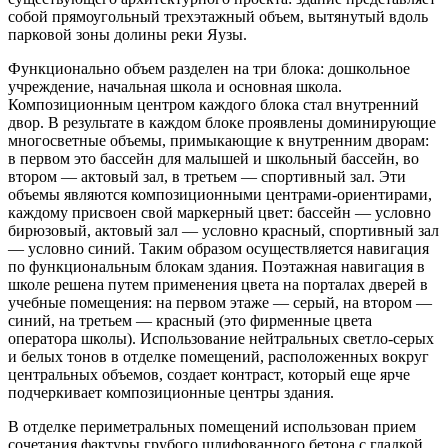
собой прямоугольный трехэтажный объем, вытянутый вдоль
парковой зоны долины реки Яузы.
Функционально объем разделен на три блока: дошкольное
учреждение, начальная школа и основная школа.
Композиционным центром каждого блока стал внутренний
двор. В результате в каждом блоке проявлены доминирующие
многосветные объемы, примыкающие к внутренним дворам:
в первом это бассейн для малышей и школьный бассейн, во
втором — актовый зал, в третьем — спортивный зал. Эти
объемы являются композиционными центрами-ориентирами,
каждому присвоен свой маркерный цвет: бассейн — условно
бирюзовый, актовый зал — условно красный, спортивный зал
— условно синий. Таким образом осуществляется навигация
по функциональным блокам здания. Поэтажная навигация в
школе решена путем применения цвета на порталах дверей в
учебные помещения: на первом этаже — серый, на втором —
синий, на третьем — красный (это фирменные цвета
оператора школы). Использование нейтральных светло-серых
и белых тонов в отделке помещений, расположенных вокруг
центральных объемов, создает контраст, который еще ярче
подчеркивает композиционные центры здания.
В отделке периметральных помещений использован прием
сочетания фактуры грубого шлифованного бетона с гладкой