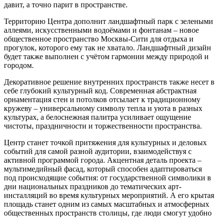
давит, а точно парит в пространстве.
Территорию Центра дополнит ландшафтный парк с зелеными
аллеями, искусственными водоёмами и фонтанам – новое
общественное пространство Москвы-Сити для отдыха и
прогулок, которого ему так не хватало. Ландшафтный дизайн
будет также выполнен с учётом гармонии между природой и
городом.
Декоративное решение внутренних пространств также несет в
себе глубокий культурный код. Современная абстрактная
орнаментация стен и потолков отсылает к традиционному
кружеву – универсальному символу тепла и уюта в разных
культурах, а белоснежная палитра усиливает ощущение
чистоты, праздничности и торжественности пространства.
Центр станет точкой притяжения для культурных и деловых
событий для самой разной аудитории, взаимодействуя с
активной программой города. Акцентная деталь проекта –
мультимедийный фасад, который способен адаптироваться
под происходящие события: от государственной символики в
дни национальных праздников до тематических арт-
инсталляций во время культурных мероприятий. А его крытая
площадь станет одним из самых масштабных и атмосферных
общественных пространств столицы, где люди смогут удобно