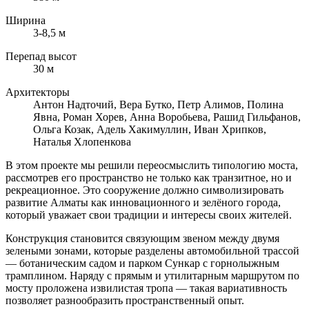
Ширина
3-8,5 м
Перепад высот
30 м
Архитекторы
Антон Надточий, Вера Бутко, Петр Алимов, Полина
Явна, Роман Хорев, Анна Воробьева, Рашид Гильфанов,
Ольга Козак, Адель Хакимуллин, Иван Хрипков,
Наталья Хлопенкова
В этом проекте мы решили переосмыслить типологию моста,
рассмотрев его пространство не только как транзитное, но и
рекреационное. Это сооружение должно символизировать
развитие Алматы как инновационного и зелёного города,
который уважает свои традиции и интересы своих жителей.
Конструкция становится связующим звеном между двумя
зелеными зонами, которые разделены автомобильной трассой
— ботаническим садом и парком Сункар с горнолыжным
трамплином. Наряду с прямым и утилитарным маршрутом по
мосту проложена извилистая тропа — такая вариативность
позволяет разнообразить пространственный опыт.