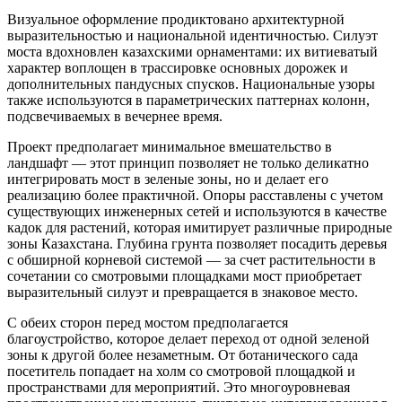
Визуальное оформление продиктовано архитектурной
выразительностью и национальной идентичностью. Силуэт
моста вдохновлен казахскими орнаментами: их витиеватый
характер воплощен в трассировке основных дорожек и
дополнительных пандусных спусков. Национальные узоры
также используются в параметрических паттернах колонн,
подсвечиваемых в вечернее время.
Проект предполагает минимальное вмешательство в
ландшафт — этот принцип позволяет не только деликатно
интегрировать мост в зеленые зоны, но и делает его
реализацию более практичной. Опоры расставлены с учетом
существующих инженерных сетей и используются в качестве
кадок для растений, которая имитирует различные природные
зоны Казахстана. Глубина грунта позволяет посадить деревья
с обширной корневой системой — за счет растительности в
сочетании со смотровыми площадками мост приобретает
выразительный силуэт и превращается в знаковое место.
С обеих сторон перед мостом предполагается
благоустройство, которое делает переход от одной зеленой
зоны к другой более незаметным. От ботанического сада
посетитель попадает на холм со смотровой площадкой и
пространствами для мероприятий. Это многоуровневая