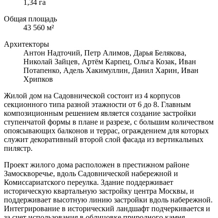
1,34 га
Общая площадь
43 560 м²
Архитекторы
Антон Надточий, Петр Алимов, Дарья Белякова,
Николай Зайцев, Артём Карпец, Ольга Козак, Иван
Потапенко, Адель Хакимуллин, Данил Харин, Иван
Хрипков
Жилой дом на Садовнической состоит из 4 корпусов
секционного типа разной этажности от 6 до 8. Главным
композиционным решением является создание застройки
ступенчатой формы в плане и разрезе, с большим количеством
опоясывающих балконов и террас, ограждением для которых
служит декоративный второй слой фасада из вертикальных
пилястр.
Проект жилого дома расположен в престижном районе
Замоскворечье, вдоль Садовнической набережной и
Комиссариатского переулка. Здание поддерживает
историческую квартальную застройку центра Москвы, и
поддерживает высотную линию застройки вдоль набережной.
Интегрирование в исторический ландшафт подчеркивается и
за счет использования в облицовке природного камня.