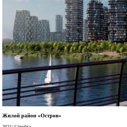
Жилой район «Остров»
2022
|
Стройка