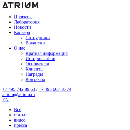
Проекты
Лаборатория
Новости
Карьера
Сотрудники
Вакансии
О нас
Краткая информация
История atrium
Основатели
Клиенты
Награды
Контакты
+7 495 742 89 63
/
+7 495 607 10 74
atrium@atrium.ru
EN
Все
статьи
видео
пресса