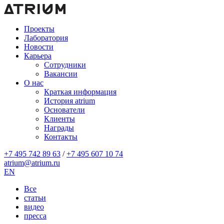
Проекты
Лаборатория
Новости
Карьера
Сотрудники
Вакансии
О нас
Краткая информация
История atrium
Основатели
Клиенты
Награды
Контакты
+7 495 742 89 63
/
+7 495 607 10 74
atrium@atrium.ru
EN
Все
статьи
видео
пресса