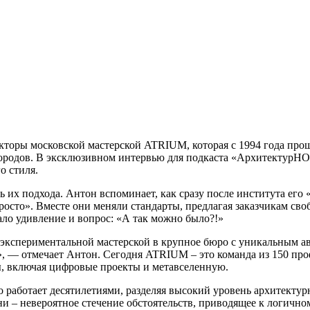
кторы московской мастерской ATRIUM, которая с 1994 года прош
ородов. В эксклюзивном интервью для подкаста «АрхитектурНО»
о стиля.
ть их подхода. Антон вспоминает, как сразу после института его 
росто». Вместе они меняли стандарты, предлагая заказчикам с
ало удивление и вопрос: «А так можно было?!»
 экспериментальной мастерской в крупное бюро с уникальным а
, — отмечает Антон. Сегодня ATRIUM – это команда из 150 про
, включая цифровые проекты и метавселенную.
о работает десятилетиями, разделяя высокий уровень архитекту
и – невероятное стечение обстоятельств, приводящее к логичном