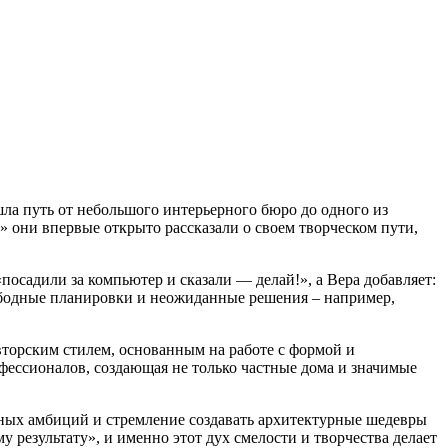
ла путь от небольшого интерьерного бюро до одного из
 они впервые открыто рассказали о своем творческом пути,
«посадили за компьютер и сказали — делай!», а Вера добавляет:
вободные планировки и неожиданные решения – например,
вторским стилем, основанным на работе с формой и
фессионалов, создающая не только частные дома и значимые
рных амбиций и стремление создавать архитектурные шедевры
у результату», и именно этот дух смелости и творчества делает