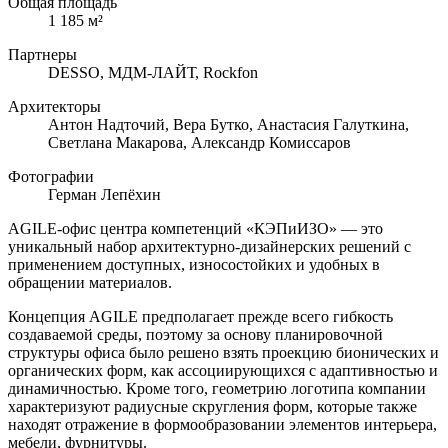
Общая площадь
1 185 м²
Партнеры
DESSO, МДМ-ЛАЙТ, Rockfon
Архитекторы
Антон Надточий, Вера Бутко, Анастасия Галуткина,
Светлана Макарова, Александр Комиссаров
Фотографии
Герман Лепёхин
AGILE-офис центра компетенций «КЭПиИЗО» — это
уникальный набор архитектурно-дизайнерских решений с
применением доступных, износостойких и удобных в
обращении материалов.
Концепция AGILE предполагает прежде всего гибкость
создаваемой среды, поэтому за основу планировочной
структуры офиса было решено взять проекцию бионических и
органических форм, как ассоциирующихся с адаптивностью и
динамичностью. Кроме того, геометрию логотипа компании
характеризуют радиусные скругления форм, которые также
находят отражение в формообразовании элементов интерьера,
мебели, фурнитуры.