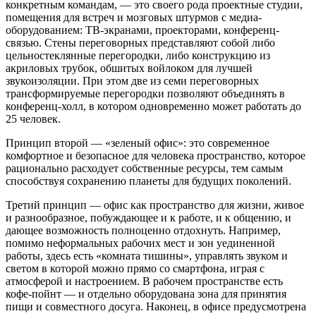
конкретным командам, — это своего рода проектные студии,
помещения для встреч и мозговых штурмов с медиа-
оборудованием: ТВ-экранами, проекторами, конференц-
связью. Стены переговорных представляют собой либо
цельностеклянные перегородки, либо конструкцию из
акриловых трубок, обшитых войлоком для лучшей
звукоизоляции. При этом две из семи переговорных
трансформируемые перегородки позволяют объединять в
конференц-холл, в котором одновременно может работать до
25 человек.
Принцип второй — «зеленый офис»: это современное
комфортное и безопасное для человека пространство, которое
рационально расходует собственные ресурсы, тем самым
способствуя сохранению планеты для будущих поколений.
Третий принцип — офис как пространство для жизни, живое
и разнообразное, побуждающее и к работе, и к общению, и
дающее возможность полноценно отдохнуть. Например,
помимо неформальных рабочих мест и зон уединенной
работы, здесь есть «комната тишины», управлять звуком и
светом в которой можно прямо со смартфона, играя с
атмосферой и настроением. В рабочем пространстве есть
кофе-пойнт — и отдельно оборудована зона для принятия
пищи и совместного досуга. Наконец, в офисе предусмотрена