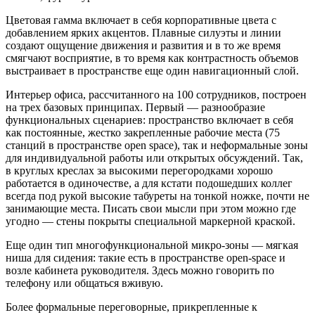
Цветовая гамма включает в себя корпоративные цвета с
добавлением ярких акцентов. Плавные силуэты и линии
создают ощущение движения и развития и в то же время
смягчают восприятие, в то время как контрастность объемов
выстраивает в пространстве еще один навигационный слой.
Интерьер офиса, рассчитанного на 100 сотрудников, построен
на трех базовых принципах. Первый — разнообразие
функциональных сценариев: пространство включает в себя
как постоянные, жестко закрепленные рабочие места (75
станций в пространстве open space), так и неформальные зоны
для индивидуальной работы или открытых обсуждений. Так,
в круглых креслах за высокими перегородками хорошо
работается в одиночестве, а для кстати подошедших коллег
всегда под рукой высокие табуреты на тонкой ножке, почти не
занимающие места. Писать свои мысли при этом можно где
угодно — стены покрыты специальной маркерной краской.
Еще один тип многофункциональной микро-зоны — мягкая
ниша для сидения: такие есть в пространстве open-space и
возле кабинета руководителя. Здесь можно говорить по
телефону или общаться вживую.
Более формальные переговорные, прикрепленные к