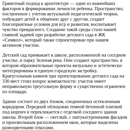
Грамотный подход к архитектуре — один из важнейших
факторов в формировании личности ребенка. Пространство,
построенное с учетом актуальной педагогической теории,
побуждает детей к общению друг с другом, создает
благоприятные условия для игр и развития, воспитывает
чувство прекрасного. Создание такой среды стало нашей
главной задачей при разработке детского сада в ЖК
«Символ», который также спроектирован при нашем
активном участии.
Детский сад примыкает к школе, расположенной на соседнем
участке, и парку Зеленая река. Они создают пространство, в
котором образовательные проекты визуально и эстетически
интегрированы в единую городскую застройку.
Краеугольным камнем при проектировании детского сада на
330 мест стоял вопрос компактности: участок имеет
неправильную треугольную форму и существенно ограничен
по площади.
Здание состоит из двух блоков, соединенных остекленным
коридором. Передний облицован темной бетонной плиткой
под кирпич и перекликается с отделкой соседнего здания
школы. Второй блок — светлый, с оштукатуренными фасадом
и произвольным расположением окон, которые выделены
разноцветными откосами.