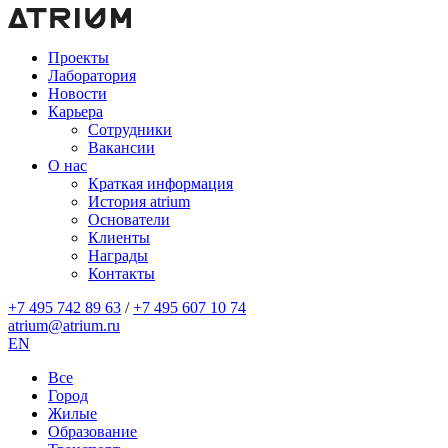
Проекты
Лаборатория
Новости
Карьера
Сотрудники
Вакансии
О нас
Краткая информация
История atrium
Основатели
Клиенты
Награды
Контакты
+7 495 742 89 63
/
+7 495 607 10 74
atrium@atrium.ru
EN
Все
Город
Жилые
Образование