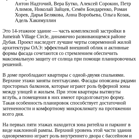
Антон Надточий, Вера Бутко, Алексей Сорокин, Петр
Алимов, Николай Зайцев, Семён Бондаренко, Роман
Хорев, Дарья Белякова, Анна Воробьева, Ольга Козак,
Адель Хакимуллин
Это 14-этажное здание — часть комплексной застройки в
Jumeirah Village Circle, динамично развивающемся районе
Дубая. Проект наследует лучшие черты современной жилой
архитектуры ОАЭ: эффектный внешний облик и активные
формы фасада сочетаются со стремлением обеспечить
максимальную защиту от солнца при помощи планировочных
решений.
В доме преобладают квартиры с одной-двумя спальнями.
Верхние этажи заняты пентхаусами. Фасады опоясаны рядами
просторных балконов, которые играют роль буферной зоны
между улицей и жильем. При этом квартиры вытянуты
вглубь, а помещения в них имеют продолговатую форму.
Такая особенность планировок способствует достаточной
затененности и комфортному микроклимату на протяжении
всего дня.
На первых пяти этажах находится зона ритейла и паркинг в
виде наклонной рампы. Верхний уровень этой части здания
одновременно играет роль внутреннего двора с бассейном и